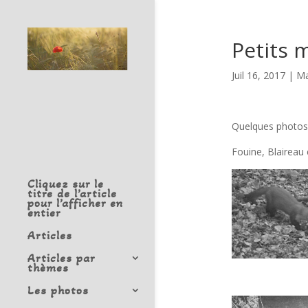
Petits
Juil 16, 2017
|
Ma
Quelques photos 
Fouine, Blaireau
Cliquez sur le
titre de l’article
pour l’afficher en
entier
Articles
Articles par
thèmes
Les photos