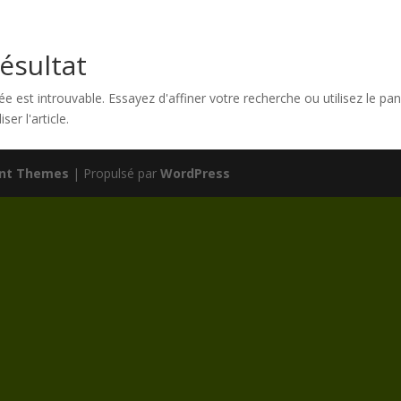
ésultat
est introuvable. Essayez d'affiner votre recherche ou utilisez le pan
ser l'article.
ant Themes
| Propulsé par
WordPress