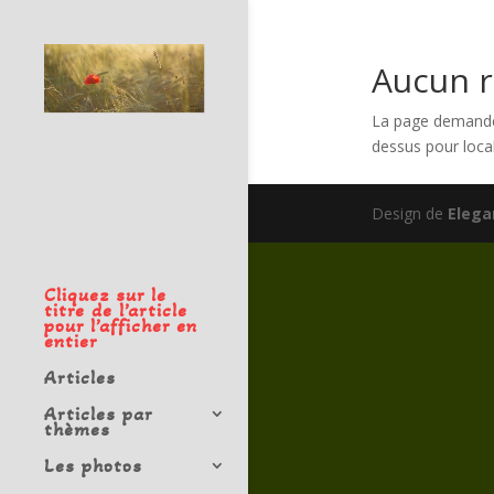
Aucun r
La page demandée 
dessus pour locali
Design de
Eleg
Cliquez sur le
titre de l’article
pour l’afficher en
entier
Articles
Articles par
thèmes
Les photos