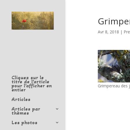
Grimper
Avr 8, 2018
|
Pre
Cliquez sur le
titre de l’article
pour l’afficher en
Grimpereau des j
entier
Articles
Articles par
thèmes
Les photos