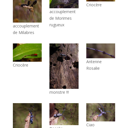
Criocère
accouplement
de Morimes
rugueux
accouplement
de Milabres
Antenne
Criocère
Rosalie
monstre !!!
Ciao