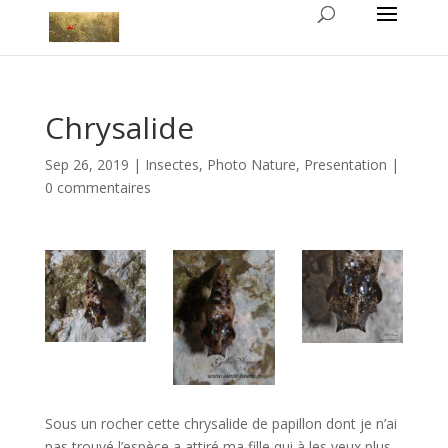
Chrysalide
Sep 26, 2019
|
Insectes
,
Photo Nature
,
Presentation
|
0 commentaires
Sous un rocher cette chrysalide de papillon dont je n’ai
pas trouvé l’espèce a attiré ma fille qui à les yeux plus