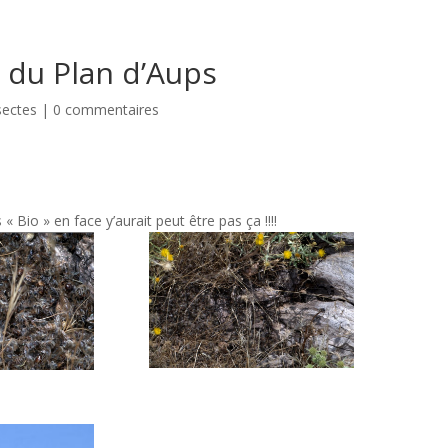
s du Plan d’Aups
sectes
|
0 commentaires
 Bio » en face y’aurait peut être pas ça !!!!