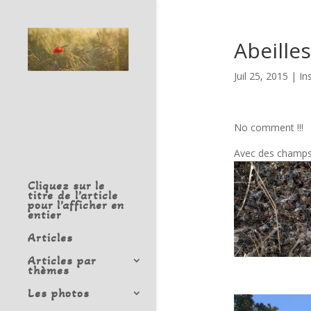
Abeille
Juil 25, 2015
|
In
No comment !!!
Avec des champs «
Cliquez sur le
titre de l’article
pour l’afficher en
entier
Articles
Articles par
thèmes
Les photos